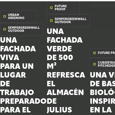
FUTURE
PROOF
URBAN
GREENING
SEMPERGREENWALL
OUTDOOR
SEMPERGREENWALL
UNA
OUTDOOR
UNA
FACHADA
FACHADA
VERDE
FUTURE P
VIVA
DE 500
CUBIERTAS
PARA UN
M²
PITCHEDG
LUGAR
REFRESCA
UNA V
DE
EL
DE BA
TRABAJO
ALMACÉN
BIOLÓ
PREPARADO
DE
INSPI
PARA EL
JULIUS
EN LA