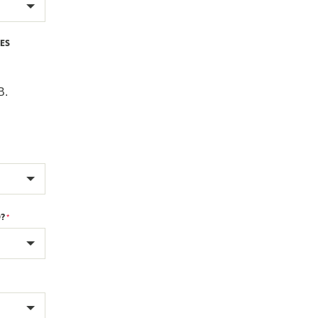
ES
B.
?
*