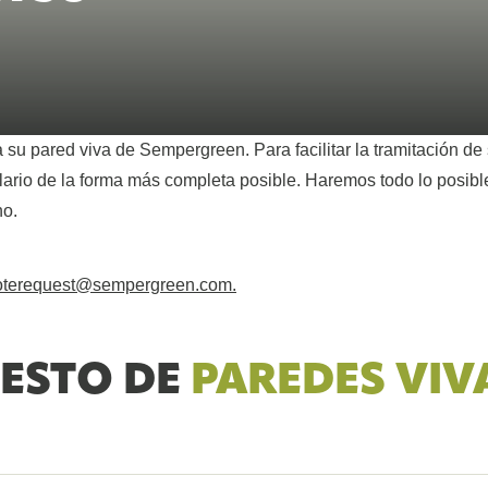
vivos que res
investigacion
VER TODOS LOS PRODUC
todos.
ecológica.
ra su pared viva de Sempergreen. Para facilitar la tramitación de
lario de la forma más completa posible. Haremos todo lo posibl
no.
oterequest@sempergreen.com
.
UESTO DE
PAREDES VIV