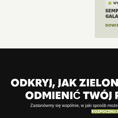
WY
SEMP
GALA
DOWIE
ODKRYJ, JAK ZIEL
ODMIENIĆ TWÓJ 
Zastanówmy się wspólnie, w jaki sposób możemy
ROZPOCZNIJ 