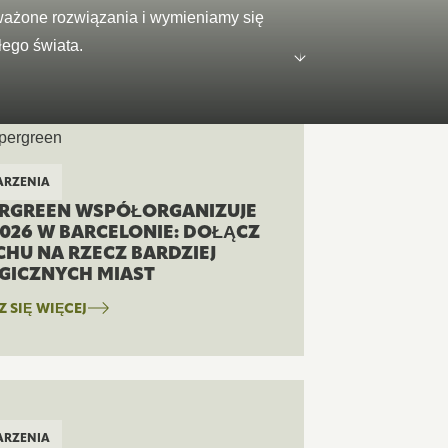
tóre oddychają, chłodzą i łączą nas
 badaniami ze świata zielonego
ażone rozwiązania i wymieniamy się
przygotowane
DUKTY
łego świata.
RZENIA
RGREEN WSPÓŁORGANIZUJE
2026 W BARCELONIE: DOŁĄCZ
CHU NA RZECZ BARDZIEJ
GICZNYCH MIAST
 SIĘ WIĘCEJ
RZENIA