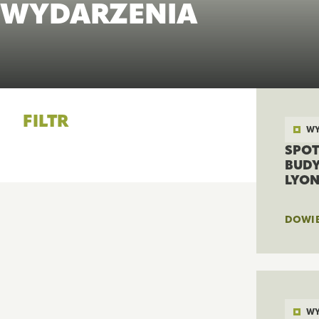
WYDARZENIA
FILTR
WY
SPOT
BUDY
LYON
DOWIE
WY