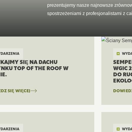
ekosystemy, k
innowacjami i
prezentujemy nasze najnowsze zrównow
ZOBACZ WSZYSTKIE PRO
wszystkich.
budownictwa.
spostrzeżeniami z profesjonalistami z ca
DARZENIA
WYDA
KAJMY SIĘ NA DACHU
SEMPE
NKU TOP OF THE ROOF W
WGIC 
IE.
DO RU
EKOLO
DZ SIĘ WIĘCEJ
DOWIEDZ
DARZENIA
WYDA